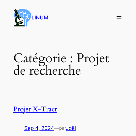
Aller
au
LINUM
contenu
Catégorie :
Projet
de recherche
Projet X-Tract
Sep 4, 2024
—
Joël
par